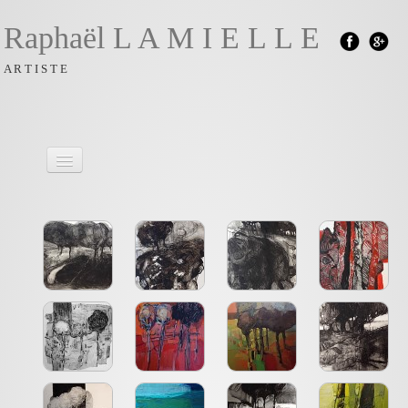
Raphaël L A M I E L L E
A R T I S T E
Accueil
Monotype
Peinture
Newsletter
BIO & Mentions